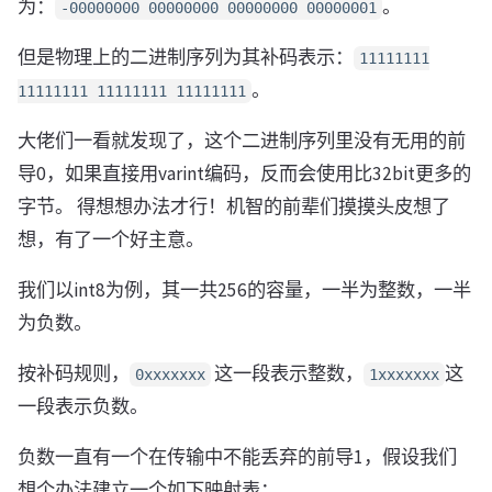
为：
。
-00000000 00000000 00000000 00000001
但是物理上的二进制序列为其补码表示：
11111111
。
11111111 11111111 11111111
大佬们一看就发现了，这个二进制序列里没有无用的前
导0，如果直接用varint编码，反而会使用比32bit更多的
字节。 得想想办法才行！机智的前辈们摸摸头皮想了
想，有了一个好主意。
我们以int8为例，其一共256的容量，一半为整数，一半
为负数。
按补码规则，
这一段表示整数，
这
0xxxxxxx
1xxxxxxx
一段表示负数。
负数一直有一个在传输中不能丢弃的前导1，假设我们
想个办法建立一个如下映射表：