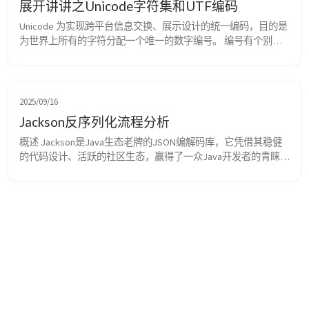
展开讲讲之Unicode字符集和UTF编码
Unicode 为实现跨平台信息交换、展示设计的统一编码，目的是
为世界上所有的字符分配一个唯一的数字编号。 编号有个别名
叫【码点】，也就是说码点就是一个数字。 编号的空间或者说
容量有17*65536(111.4万)，可以容纳一百万个字符。 整个空间按
种类、使用频率分为17组，每组2^16个字符(65536) 常用的、稳
定的字符都放在了0号平面(BMP)，编码为0-65535(两...
2025/09/16
Jackson反序列化流程分析
概述 Jackson是Java生态老牌的JSON编解码库，它凭借其稳健
的代码设计、活跃的社区生态，赢得了一众Java开发者的青睐，
成为Spring生态里默认的、开箱即用的JSON编解码库。 本文将
自顶向下的介绍Jackson是如何完成【string】-&gt;【object】转
换，帮助大家更好地理解Jackson反序列化的【宏观脉络】。 代
码架构 随便找一个使用了Jackson的...
2025/09/05
0基础带你精通Java对象序列化--以Hessian为
例
概述 在高级编程语言的世界中，开发者始终与【object/struct】
这类高度抽象的数据结构打交道。然而在分布式架构下，任何服
务进程都不是数据孤岛——跨进程数据交换是必然需求。 以Java