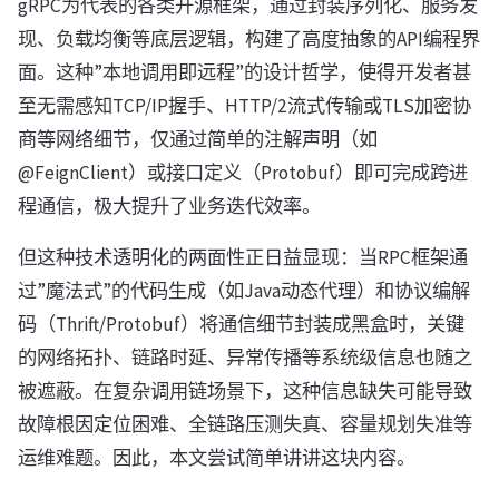
gRPC为代表的各类开源框架，通过封装序列化、服务发
现、负载均衡等底层逻辑，构建了高度抽象的API编程界
面。这种”本地调用即远程”的设计哲学，使得开发者甚
至无需感知TCP/IP握手、HTTP/2流式传输或TLS加密协
商等网络细节，仅通过简单的注解声明（如
@FeignClient）或接口定义（Protobuf）即可完成跨进
程通信，极大提升了业务迭代效率。
但这种技术透明化的两面性正日益显现：当RPC框架通
过”魔法式”的代码生成（如Java动态代理）和协议编解
码（Thrift/Protobuf）将通信细节封装成黑盒时，关键
的网络拓扑、链路时延、异常传播等系统级信息也随之
被遮蔽。在复杂调用链场景下，这种信息缺失可能导致
故障根因定位困难、全链路压测失真、容量规划失准等
运维难题。因此，本文尝试简单讲讲这块内容。