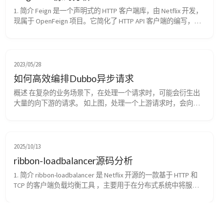
1. 简介 Feign 是一个声明式的 HTTP 客户端库，由 Netflix 开发，
现属于 OpenFeign 项目。它简化了 HTTP API 客户端的编写，让
你可以用简单的接口和注解来定义 REST 服务调用。 1. 核心特点 
声明式风格 ：通过 Java 接口和注解定义 HTTP 请求 简化开发 ：
自动处理 HTTP 请求/响应序列化 集成友好 ：与 Ribbon...
2023/05/28
如何高效编排Dubbo异步请求
概述 在复杂的业务场景下，在处理一个请求时，可能会衍生出
大量的向下游的请求。 如上图，处理一个上游请求时，会向下
游发散请求10次，将10个下游接口返回的数据进行处理、归并
后，完成自身业务逻辑处理并返回上游。 如果是串行的向下游
发起10个请求，那整个请求处理的耗时将起码是10个下游响应
RT之和，这样整个请求处理的性能会很差，无法满足C端链路上
2025/10/13
的SLA。 为此，开发同学一般会通过异步、并...
ribbon-loadbalancer源码分析
1. 简介 ribbon-loadbalancer 是 Netflix 开源的一款基于 HTTP 和 
TCP 的客户端负载均衡工具 ，主要用于在分布式系统中将服务
请求合理地分配到多个服务实例上，以提高系统的可用性和性
能。 它是 Spring Cloud 生态中的核心组件之一，常与 Eureka、
Consul 等服务发现工具配合使用。 负载均衡 支持多种负载均...