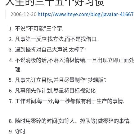
人生的三十五个好习惯
2006-12-30
https://www.iteye.com/blog/javatar-41667
不说”不可能”三个字.
凡事第一反应:找方法,而不是找借口.
遇到挫折对自己大声说:太棒了!
不说消极的话,不落入消极情绪,一旦出现立即正面处
理
凡事先订立目标,并且尽量制作”梦想版”.
凡事预先作计划,尽量将目标视觉化.
工作时间.每一分,每一秒都做有利于生产的事情.
随时用零碎的时间(如等人、排队等)做零碎的事情.
守时.