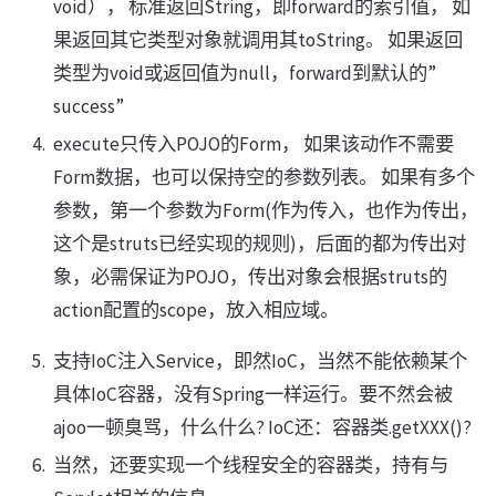
void）， 标准返回String，即forward的索引值， 如
果返回其它类型对象就调用其toString。 如果返回
类型为void或返回值为null，forward到默认的”
success”
execute只传入POJO的Form， 如果该动作不需要
Form数据，也可以保持空的参数列表。 如果有多个
参数，第一个参数为Form(作为传入，也作为传出，
这个是struts已经实现的规则)，后面的都为传出对
象，必需保证为POJO，传出对象会根据struts的
action配置的scope，放入相应域。
支持IoC注入Service，即然IoC，当然不能依赖某个
具体IoC容器，没有Spring一样运行。要不然会被
ajoo一顿臭骂，什么什么? IoC还：容器类.getXXX()?
当然，还要实现一个线程安全的容器类，持有与