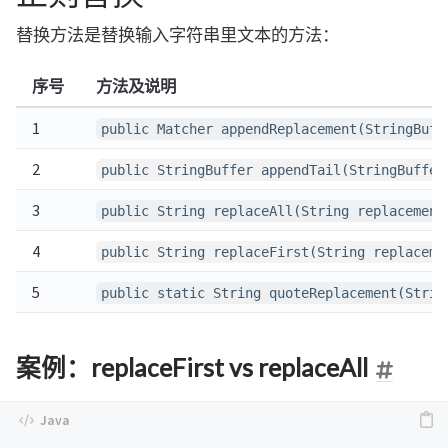
替换方法是替换输入字符串里文本的方法：
序号
方法及说明
1
public Matcher appendReplacement(StringBuff
2
public StringBuffer appendTail(StringBuffer
3
public String replaceAll(String replacement
4
public String replaceFirst(String replaceme
5
public static String quoteReplacement(Strin
案例：replaceFirst vs replaceAll