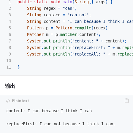
1

public
static
void
main
(
String
[]
args
)
{
2

String
regex
=
"can"
;
3

String
replace
=
"can not"
;
4

String
content
=
"I can because I think I ca
5

Pattern
p
=
Pattern
.
compile
(
regex
);
6

Matcher
m
=
p
.
matcher
(
content
);
7

System
.
out
.
println
(
"content: "
+
content
);
8

System
.
out
.
println
(
"replaceFirst: "
+
m
.
repl
9

System
.
out
.
println
(
"replaceAll: "
+
m
.
replac
10

}
输出
content: I can because I think I can.

replaceFirst: I can not because I think I can.
