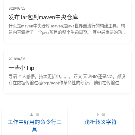
吐、降低事务延迟，都不约而同的在项目中维护了大量线程池进
行精细化的异步调度。 典型代码 1 2 3 4 5 6 7 8 9 1...
2020/03/22
发布Jar包到maven中央仓库
什么是maven中央仓库 maven是java世界最流行的构建工具，构
建内容囊括了一个java项目的整个生命周期。 其中最重要的功能
就是依赖管理，maven通过一个类似云的ftp站点统一管理所有
java 的jar文件，同时给每个文件的每个版本一个统一的唯一坐
标。 开发人员通过检索配置这些坐标，选择自己需要的构件搭
建自己的项目环境。因此，通过一个叫做pom的描述文件，我们
2018/04/06
就可以在任何平台搭建...
一些小Tip
导语 个人感悟，持续更新中。。。 正文 无论NIO还是AIO，都没
有在数据传输过程(tcp/udp)作革命性的创新。 他们在传输过程
的效率和传统BIO是一样的，还是会产生阻塞（网络延迟，
Socket缓冲区满了或空了），他们通过在OS层对Socket进行统
一管理，进行事件管理。避免了进程级的线程开销和线程阻塞
（线程是JVM资源，这些都会阻塞线程栈，产生内存消耗和CPU
时间片...
工作中好用的命令行工
浅析转义字符
具