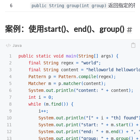
6
返回指定的符
public String group(int group)
案例：使用start()、end()、group()
1

public
static
void
main
(
String
[]
args
)
{
2

final
String
regex
=
"world"
;
3

final
String
content
=
"helloworld helloworl
4

Pattern
p
=
Pattern
.
compile
(
regex
);
5

Matcher
m
=
p
.
matcher
(
content
);
6

System
.
out
.
println
(
"content: "
+
content
);
7

int
i
=
0
;
8

while
(
m
.
find
())
{
9

i
++;
10

System
.
out
.
println
(
"["
+
i
+
"th] found"
11

System
.
out
.
print
(
"start: "
+
m
.
start
()
+
12

System
.
out
.
print
(
"end: "
+
m
.
end
()
+
", 
13

System
.
out
.
print
(
"group: "
+
m
.
group
()
+