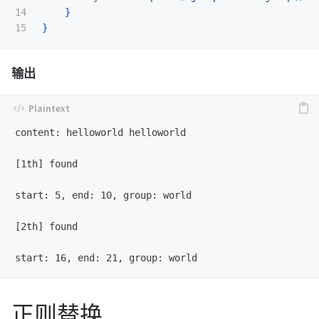
14

}
}
输出
content: helloworld helloworld

[1th] found

start: 5, end: 10, group: world

[2th] found

正则替换