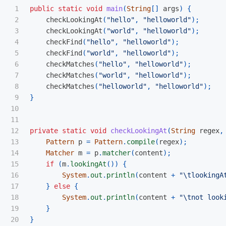
1

public
static
void
main
(
String
[]
args
)
{
2

checkLookingAt
(
"hello"
,
"helloworld"
);
3

checkLookingAt
(
"world"
,
"helloworld"
);
4

checkFind
(
"hello"
,
"helloworld"
);
5

checkFind
(
"world"
,
"helloworld"
);
6

checkMatches
(
"hello"
,
"helloworld"
);
7

checkMatches
(
"world"
,
"helloworld"
);
8

checkMatches
(
"helloworld"
,
"helloworld"
);
9

}
10

11

12

private
static
void
checkLookingAt
(
String
regex
,
13

Pattern
p
=
Pattern
.
compile
(
regex
);
14

Matcher
m
=
p
.
matcher
(
content
);
15

if
(
m
.
lookingAt
())
{
16

System
.
out
.
println
(
content
+
"\tlookingA
17

}
else
{
18

System
.
out
.
println
(
content
+
"\tnot look
19

}
20

}