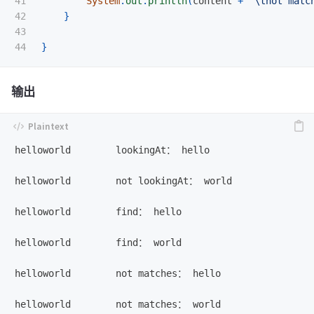
41

System
.
out
.
println
(
content
+
"\tnot matc
42

}
43

}
输出
helloworld        lookingAt： hello

helloworld        not lookingAt： world

helloworld        find： hello

helloworld        find： world

helloworld        not matches： hello

helloworld        not matches： world
