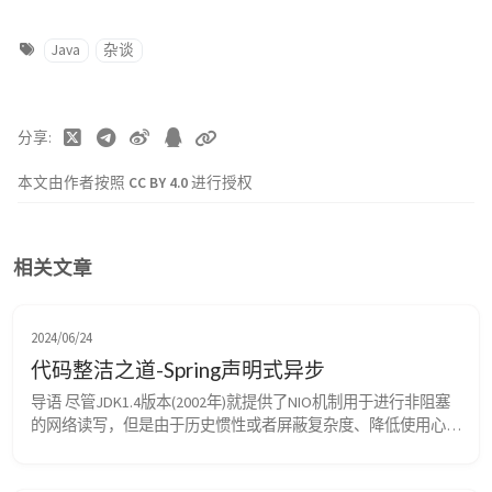
Java
杂谈
分享
本文由作者按照
CC BY 4.0
进行授权
相关文章
2024/06/24
代码整洁之道-Spring声明式异步
导语 尽管JDK1.4版本(2002年)就提供了NIO机制用于进行非阻塞
的网络读写，但是由于历史惯性或者屏蔽复杂度、降低使用心
智，业务迭代过程中重度依赖的核心网络资源如JDBC、Redis、
RPC都是以BIO的形式透出API。 因此，各个微服务为提升事务吞