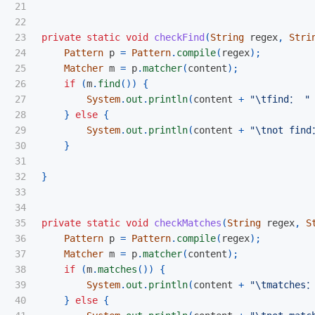
21

22

23

private
static
void
checkFind
(
String
regex
,
Stri
24

Pattern
p
=
Pattern
.
compile
(
regex
);
25

Matcher
m
=
p
.
matcher
(
content
);
26

if
(
m
.
find
())
{
27

System
.
out
.
println
(
content
+
"\tfind： "
28

}
else
{
29

System
.
out
.
println
(
content
+
"\tnot find
30

}
31

32

}
33

34

35

private
static
void
checkMatches
(
String
regex
,
S
36

Pattern
p
=
Pattern
.
compile
(
regex
);
37

Matcher
m
=
p
.
matcher
(
content
);
38

if
(
m
.
matches
())
{
39

System
.
out
.
println
(
content
+
"\tmatches
40

}
else
{