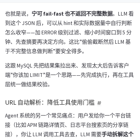
也就是说，
宁可 fail-fast 也不返回不完整数据
。LLM 看
到这个 JSON 后，可以从 hint 和实际数据量中自行判断
怎么收窄——加 ERROR 级别过滤、缩小时间窗口到 5 分
钟、先查摘要再决定方向。这比”偷偷截断然后 LLM 基
于不完整信息做判断”要安全得多。
这跟 MySQL 先把结果集拉出来、发现太大后告诉客户
端”你该加 LIMIT”是一个思路——先完成执行，再在工具
层统一做结果校验。
URL 自动解析：降低工具使用门槛
Agent 系统的另一个常见痛点：用户发给你一个平台链
接（比如 APM 链路详情页、日志平台搜索页的分享链
接），你让 LLM 调用工具去查，LLM 需要
手动拆解这个