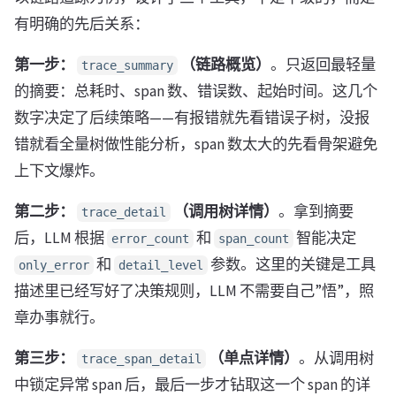
有明确的先后关系：
第一步：
（链路概览）
。只返回最轻量
trace_summary
的摘要：总耗时、span 数、错误数、起始时间。这几个
数字决定了后续策略——有报错就先看错误子树，没报
错就看全量树做性能分析，span 数太大的先看骨架避免
上下文爆炸。
第二步：
（调用树详情）
。拿到摘要
trace_detail
后，LLM 根据
和
智能决定
error_count
span_count
和
参数。这里的关键是工具
only_error
detail_level
描述里已经写好了决策规则，LLM 不需要自己”悟”，照
章办事就行。
第三步：
（单点详情）
。从调用树
trace_span_detail
中锁定异常 span 后，最后一步才钻取这一个 span 的详