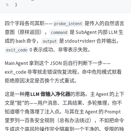
}
四个字段各司其职——
是传入的自然语言
probe_intent
意图（原样返回），
是 SubAgent 内部 LLM 生
command
成的 bash 命令，
是 stdout+stderr 合并输出，
output
0 表示成功、非零表示失败。
exit_code
Main Agent 拿到这个 JSON 后自行判断下一步——
exit_code 非零就走错误恢复流程，命中危险模式就看
拒绝原因决定是否换个方式重试。
这是一种
用 LLM 做输入净化器
的思路。主 Agent 的上下
文是”脏”的——用户消息、工具结果、多轮推理，你不
知道哪个角落埋了注入点。与其在主 Agent 的 Prompt
里罗列一百条安全规则（总有办法绕过），不如把命令
生成这个高风险操作完全隔离到一个干净的、受限的独