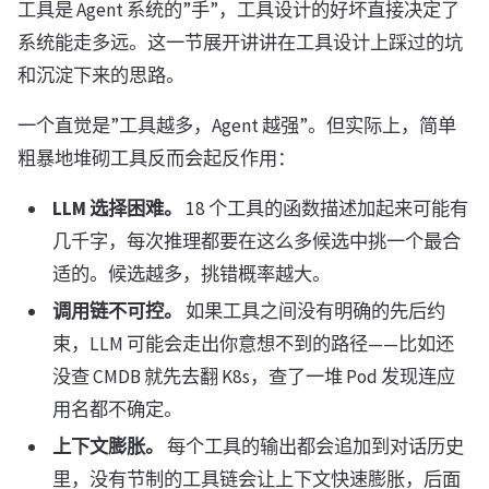
工具是 Agent 系统的”手”，工具设计的好坏直接决定了
系统能走多远。这一节展开讲讲在工具设计上踩过的坑
和沉淀下来的思路。
一个直觉是”工具越多，Agent 越强”。但实际上，简单
粗暴地堆砌工具反而会起反作用：
LLM 选择困难。
18 个工具的函数描述加起来可能有
几千字，每次推理都要在这么多候选中挑一个最合
适的。候选越多，挑错概率越大。
调用链不可控。
如果工具之间没有明确的先后约
束，LLM 可能会走出你意想不到的路径——比如还
没查 CMDB 就先去翻 K8s，查了一堆 Pod 发现连应
用名都不确定。
上下文膨胀。
每个工具的输出都会追加到对话历史
里，没有节制的工具链会让上下文快速膨胀，后面