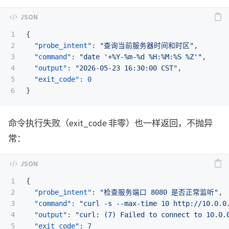
1

{
2

"probe_intent"
:
"查询当前服务器时间和时区"
,
3

"command"
:
"date '+%Y-%m-%d %H:%M:%S %Z'"
,
4

"output"
:
"2026-05-23 16:30:00 CST"
,
5

"exit_code"
:
0
}
命令执行失败（exit_code 非零）也一样返回，不抛异
常：
1

{
2

"probe_intent"
:
"检查服务端口 8080 是否正常监听"
,
3

"command"
:
"curl -s --max-time 10 http://10.0.0
4

"output"
:
"curl: (7) Failed to connect to 10.0.
5

"exit_code"
:
7