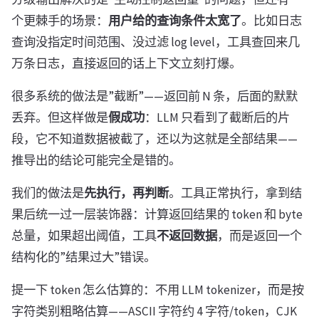
个更棘手的场景：
用户给的查询条件太宽了
。比如日志
查询没指定时间范围、没过滤 log level，工具查回来几
万条日志，直接返回的话上下文立刻打爆。
很多系统的做法是”截断”——返回前 N 条，后面的默默
丢弃。但这样做是
假成功
：LLM 只看到了截断后的片
段，它不知道数据被截了，还以为这就是全部结果——
推导出的结论可能完全是错的。
我们的做法是
先执行，再判断
。工具正常执行，拿到结
果后统一过一层装饰器：计算返回结果的 token 和 byte
总量，如果超出阈值，工具
不返回数据
，而是返回一个
结构化的”结果过大”错误。
提一下 token 怎么估算的：不用 LLM tokenizer，而是按
字符类别粗略估算——ASCII 字符约 4 字符/token，CJK