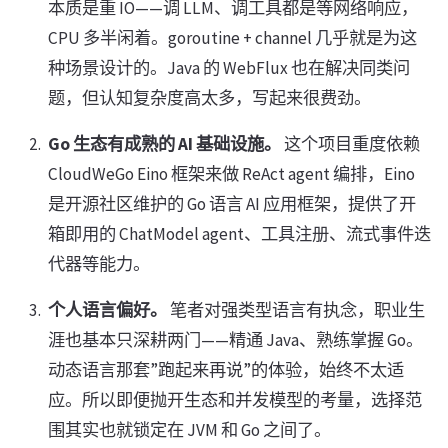
本质是重 IO——调 LLM、调工具都是等网络响应，
CPU 多半闲着。goroutine + channel 几乎就是为这
种场景设计的。Java 的 WebFlux 也在解决同类问
题，但认知复杂度高太多，写起来很费劲。
Go 生态有成熟的 AI 基础设施。
这个项目重度依赖
CloudWeGo Eino 框架来做 ReAct agent 编排，Eino
是开源社区维护的 Go 语言 AI 应用框架，提供了开
箱即用的 ChatModel agent、工具注册、流式事件迭
代器等能力。
个人语言偏好。
笔者对强类型语言有执念，职业生
涯也基本只深耕两门——精通 Java、熟练掌握 Go。
动态语言那套”跑起来再说”的体验，始终不太适
应。所以即便抛开生态和并发模型的考量，选择范
围其实也就锁定在 JVM 和 Go 之间了。