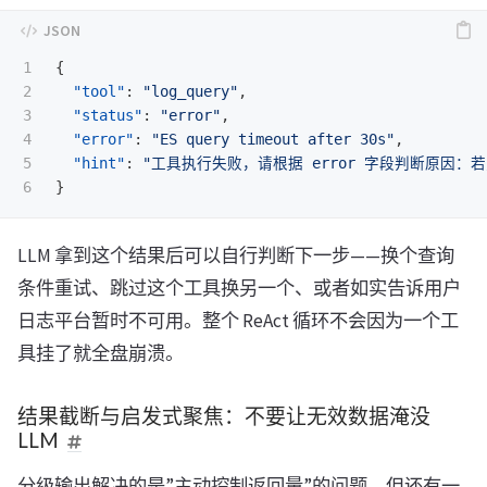
1

{
2

"tool"
:
"log_query"
,
3

"status"
:
"error"
,
4

"error"
:
"ES query timeout after 30s"
,
5

"hint"
:
"工具执行失败，请根据 error 字段判断原
}
LLM 拿到这个结果后可以自行判断下一步——换个查询
条件重试、跳过这个工具换另一个、或者如实告诉用户
日志平台暂时不可用。整个 ReAct 循环不会因为一个工
具挂了就全盘崩溃。
结果截断与启发式聚焦：不要让无效数据淹没
LLM
分级输出解决的是”主动控制返回量”的问题，但还有一